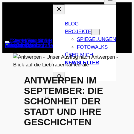
Zum
Inhalt
springen
BLOG
PROJEKTE
SPIEGELUNGEN
FOTOWALKS
ÜBER MICH
NEWSLETTER
SUCHEN
ANTWERPEN IM
SEPTEMBER: DIE
SCHÖNHEIT DER
STADT UND IHRE
GESCHICHTEN