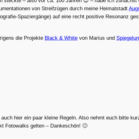
n steckte – also vor ca. 100 Jahren 😉 – habe ich zunächst
kumentationen von Streifzügen durch meine Heimatstadt
Aug
ografie-Spaziergänge) auf eine recht positive Resonanz ges
brigens die Projekte
Black & White
von Marius und
Spiegelu
 auch hier ein paar kleine Regeln. Also nehmt euch bitte kur
kt Fotowalks gelten – Dankeschön! 🙂