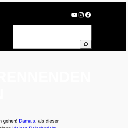
YouTube
Instagram
Facebook
BLOG
PROJEKTE
ÜBER MICH
NEWSLETTER
SUCHEN
 RENNENDEN
N
en gehen!
Damals
, als dieser