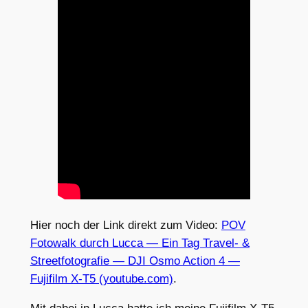
Hier noch der Link direkt zum Video:
POV
Fotowalk durch Lucca — Ein Tag Travel- &
Streetfotografie — DJI Osmo Action 4 —
Fujifilm X-T5 (youtube.com)
.