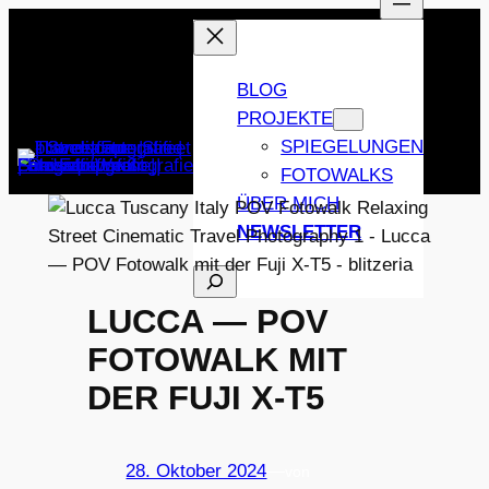
Zum
Inhalt
springen
BLOG
PROJEKTE
SPIEGELUNGEN
FOTOWALKS
ÜBER MICH
NEWSLETTER
SUCHEN
LUCCA — POV
FOTOWALK MIT
DER FUJI X-T5
28. Oktober 2024
—
von