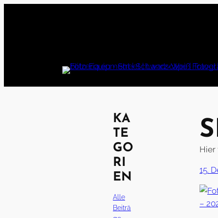
Zum
Inhalt
springen
KA
S
TE
GO
Hier
RI
15. 
EN
Alle
Beiträ