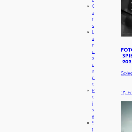
C
a
r
s
L
a
n
FOT
d
SPI
s
202
c
a
Spie
p
e
R
15. 
e
i
s
e
S
t