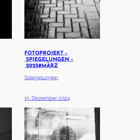
FOTOPROJEKT –
SPIEGELUNGEN –
2025#MÄRZ
Spiegelungen
15. Dezember 2024