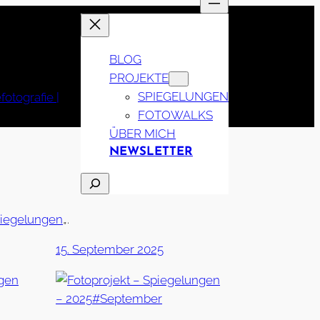
BLOG
PROJEKTE
SPIEGELUNGEN
FOTOWALKS
ÜBER MICH
NEWSLETTER
SUCHEN
iegelungen
„.
15. September 2025