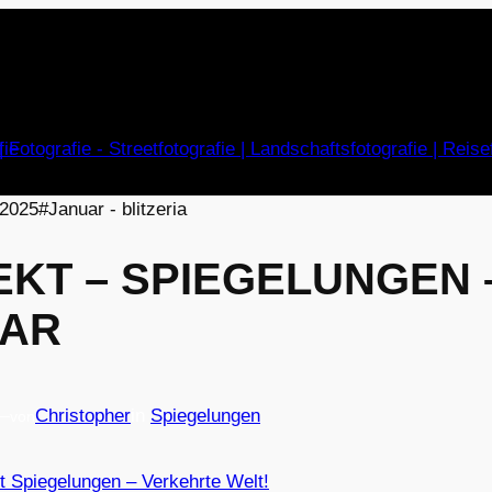
KT – SPIEGELUNGEN 
UAR
—
Christopher
in
Spiegelungen
von
t Spiegelungen – Verkehrte Welt!