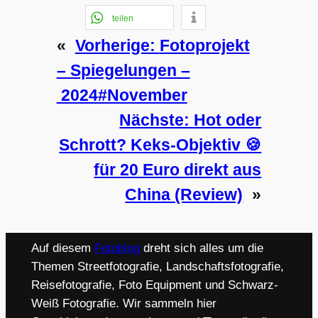
teilen
«
Vorherige:
Fotoprojekt
– Spiegelungen –
2024#November
Nächste:
Hot oder
Schrott? Keks-Objektiv 🍪
für 20 Euro direkt aus
China (Review)
»
Auf diesem
Fotoblog
dreht sich alles um die
Themen Streetfotografie, Landschaftsfotografie,
Reisefotografie, Foto Equipment und Schwarz-
Weiß Fotografie. Wir sammeln hier