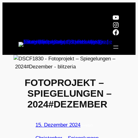
Zum
Inhalt
YouTub
springen
Instagr
Facebo
FOTOPROJEKT –
SPIEGELUNGEN –
2024#DEZEMBER
15. Dezember 2024
—
von