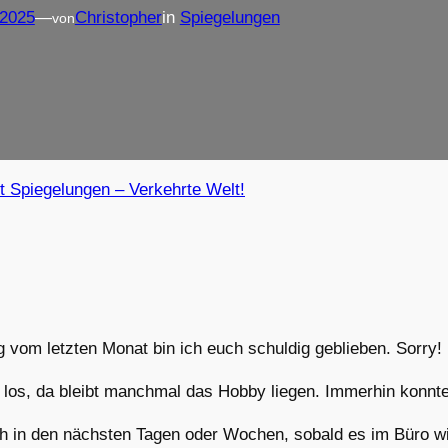
 2025
—
Christopher
in
Spiegelungen
von
t Spiegelungen – Verkehrte Welt!
 vom letzten Monat bin ich euch schuldig geblieben. Sorry!
iel los, da bleibt manchmal das Hobby liegen. Immerhin konnt
h in den nächsten Tagen oder Wochen, sobald es im Büro wie