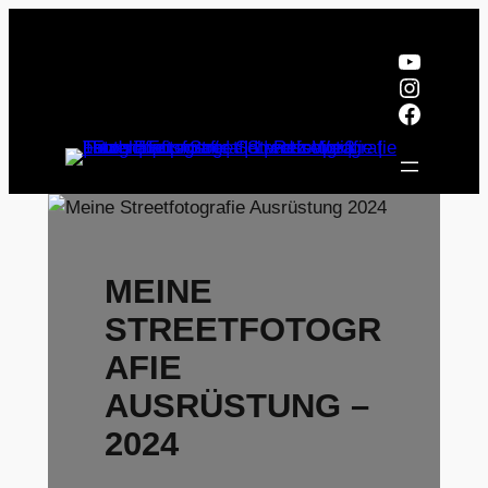
Zum
Inhalt
YouTub
springen
Instagr
Facebo
MEINE
STREETFOTOGR
AFIE
AUSRÜSTUNG –
2024