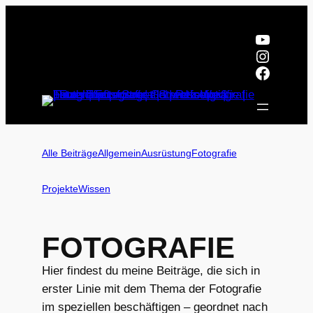
Zum
Inhalt
YouTub
springen
Instagr
Facebo
Alle Beiträge
Allgemein
Ausrüstung
Fotografie
Projekte
Wissen
FOTOGRAFIE
Hier findest du meine Beiträge, die sich in
erster Linie mit dem Thema der Fotografie
im speziellen beschäftigen – geordnet nach