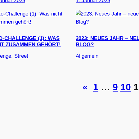
Januar 2023
1. Januar 2023
O-CHALLENGE (1): WAS
2023: NEUES JAHR – NE
HT ZUSAMMEN GEHÖRT!
BLOG?
lenge
, 
Street
Allgemein
«
1
…
9
10
1