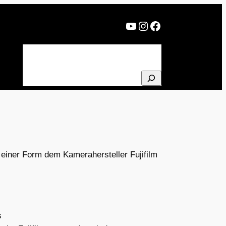
YouTube
Instagram
Facebook
BLOG
PROJEKTE
ÜBER MICH
NEWSLETTER
SUCHEN
d einer Form dem Kamerahersteller Fujifilm
s