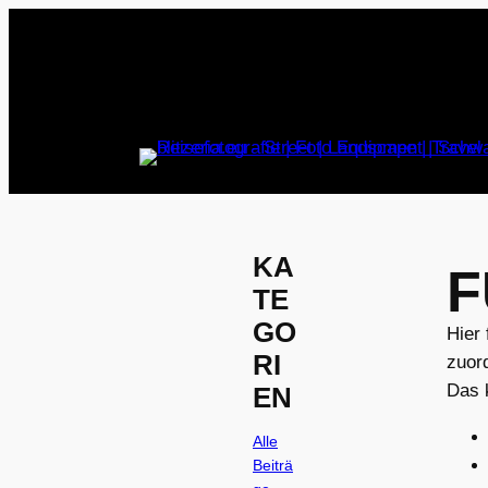
Zum
Inhalt
springen
KA
F
TE
GO
Hier 
RI
zuor
Das 
EN
Alle
Beiträ