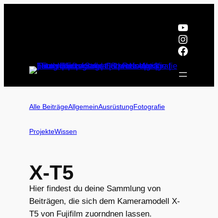
Zum
Inhalt
YouTub
springen
Instagr
Facebo
Alle Beiträge
Allgemein
Ausrüstung
Fotografie
Projekte
Wissen
X-T5
Hier findest du deine Sammlung von
Beiträgen, die sich dem Kameramodell X-
T5 von Fujifilm zuorndnen lassen.