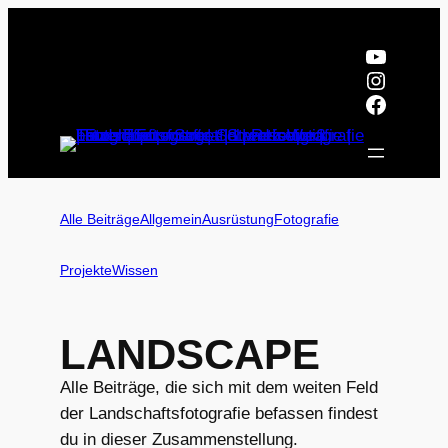
Zum
Inhalt
YouTub
springen
Instagr
Facebo
Alle Beiträge
Allgemein
Ausrüstung
Fotografie
Projekte
Wissen
LANDSCAPE
Alle Beiträge, die sich mit dem weiten Feld
der Landschaftsfotografie befassen findest
du in dieser Zusammenstellung.