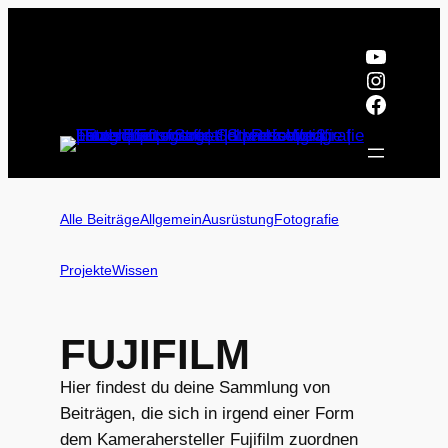
Zum
Inhalt
YouTub
springen
Instagr
Facebo
Alle Beiträge
Allgemein
Ausrüstung
Fotografie
Projekte
Wissen
FUJIFILM
Hier findest du deine Sammlung von
Beiträgen, die sich in irgend einer Form
dem Kamerahersteller Fujifilm zuordnen