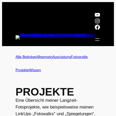
Zum
Inhalt
YouTub
springen
Instagr
Facebo
Alle Beiträge
Allgemein
Ausrüstung
Fotografie
Projekte
Wissen
PROJEKTE
Eine Übersicht meiner Langzeit-
Fotoprojekte, wie beispielsweise meinen
LinkUps „Fotowalks“ und „Spiegelungen“.