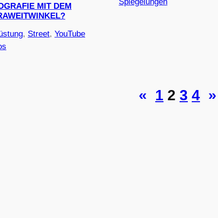
Spiegelungen
OGRAFIE MIT DEM
RAWEITWINKEL?
üstung
, 
Street
, 
YouTube
os
«
1
2
3
4
»