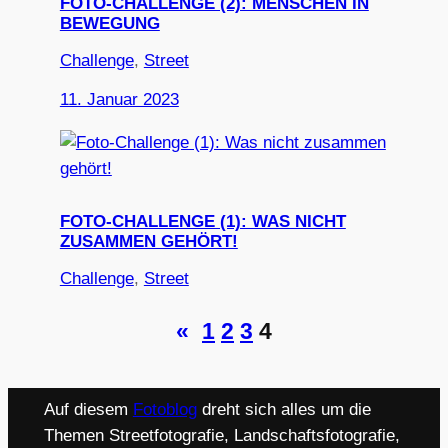
FOTO-CHALLENGE (2): MENSCHEN IN
BEWEGUNG
Challenge
, 
Street
11. Januar 2023
FOTO-CHALLENGE (1): WAS NICHT
ZUSAMMEN GEHÖRT!
Challenge
, 
Street
«
1
2
3
4
Auf diesem
Fotoblog
dreht sich alles um die
Themen Streetfotografie, Landschaftsfotografie,