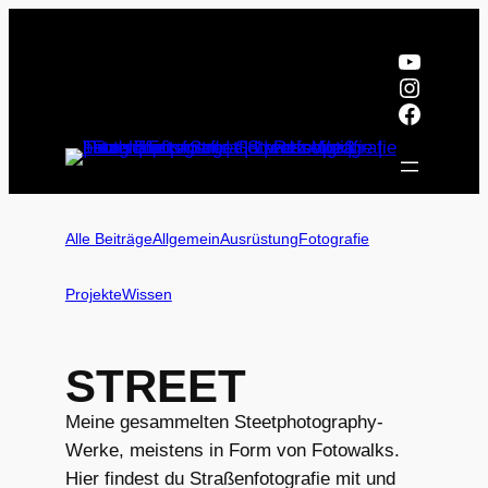
Zum
Inhalt
YouTub
springen
Instagr
Facebo
Alle Beiträge
Allgemein
Ausrüstung
Fotografie
Projekte
Wissen
STREET
Meine gesammelten Steetphotography-
Werke, meistens in Form von Fotowalks.
Hier findest du Straßenfotografie mit und