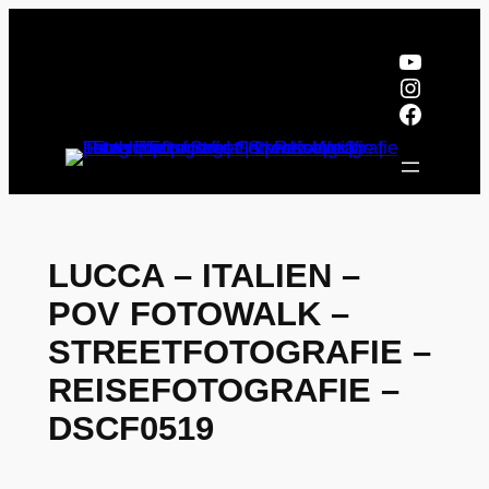
Zum
Inhalt
YouTub
springen
Instagr
Facebo
LUCCA – ITALIEN –
POV FOTOWALK –
STREETFOTOGRAFIE –
REISEFOTOGRAFIE –
DSCF0519