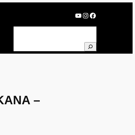
YouTube
Instagram
Facebook
BLOG
PROJEKTE
ÜBER MICH
NEWSLETTER
SUCHEN
KANA –