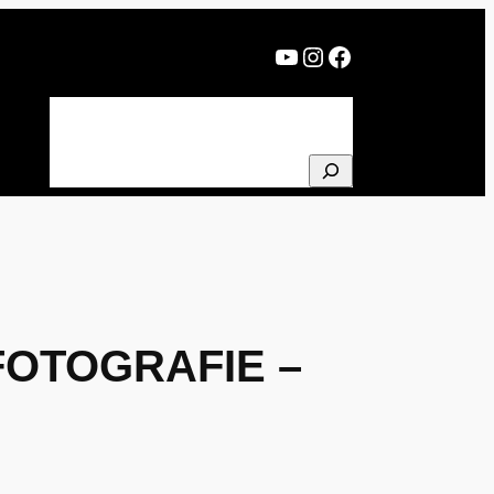
YouTube
Instagram
Facebook
BLOG
PROJEKTE
ÜBER MICH
NEWSLETTER
SUCHEN
FOTOGRAFIE –